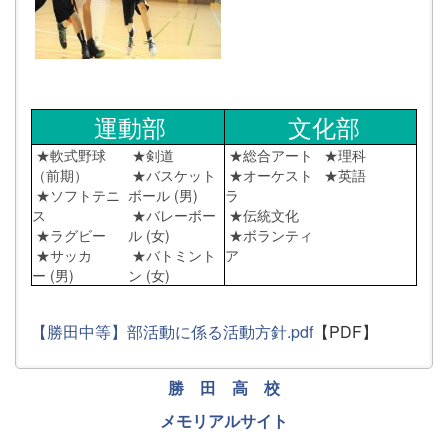
運動部
文化部
★軟式野球
★剣道
★総合アート
★理科
（前期）
★バスケット
★オーケスト
★英語
★ソフトテニ
ボール (男)
ラ
ス
★バレーボー
★伝統文化
★ラグビー
ル (女)
★ボランティ
★サッカ
★バトミント
ア
ー (男)
ン (女)
【勝田中等】部活動に係る活動方針.pdf
【PDF】
勝 田 高 校
メモリアルサイト